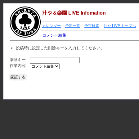
汁や＆楽園 LIVE Infomation
カレンダー
予定一覧
予定検索
汁や LIVE トップへ
コメント編集
投稿時に設定した削除キーを入力してください。
削除キー
作業内容